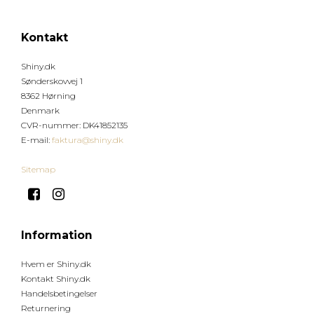
Kontakt
Shiny.dk
Sønderskovvej 1
8362 Hørning
Denmark
CVR-nummer
:
DK41852135
E-mail
:
faktura@shiny.dk
Sitemap
Information
Hvem er Shiny.dk
Kontakt Shiny.dk
Handelsbetingelser
Returnering