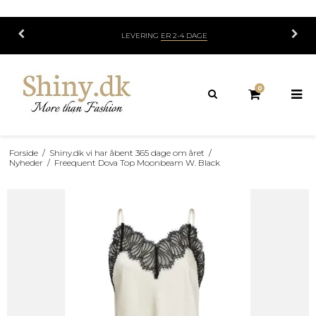
G
ER 2-4 DAGE
LIVE SALG HVER MANDAG OG
0
Forside
/
Shiny.dk vi har åbent 365 dage om året
/
Nyheder
/
Freequent Dova Top Moonbeam W. Black