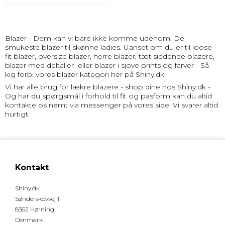
Blazer - Dem kan vi bare ikke komme udenom. De
smukeste blazer til skønne ladies. Uanset om du er til loose
fit blazer, oversize blazer, herre blazer, tæt siddende blazere,
blazer med deltaljer eller blazer i sjove prints og farver - Så
kig forbi vores blazer kategori her på Shiny.dk.
Vi har alle brug for lækre blazere - shop dine hos Shiny.dk -
Og har du spørgsmål i forhold til fit og pasform kan du altid
kontakte os nemt via messenger på vores side. Vi svarer altid
hurtigt.
Kontakt
Shiny.dk
Sønderskovvej 1
8362 Hørning
Denmark