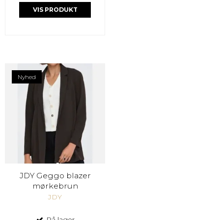
VIS PRODUKT
Nyhed
JDY Geggo blazer
mørkebrun
JDY
På lager