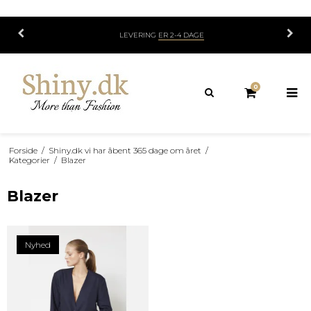
LEVERING
ER 2-4 DAGE
0
Forside
/
Shiny.dk vi har åbent 365 dage om året
/
Kategorier
/
Blazer
Blazer
Nyhed