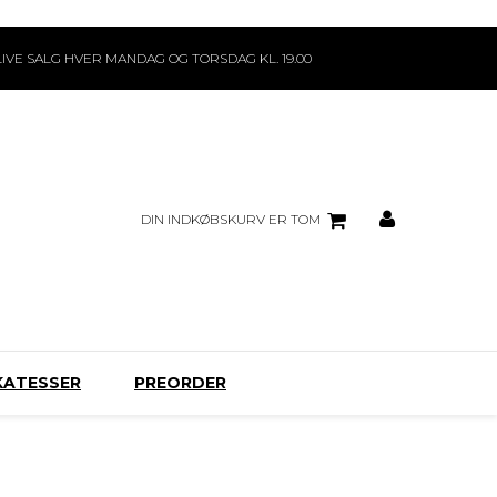
LIVE SALG HVER MANDAG OG TORSDAG KL. 19.00
DIN INDKØBSKURV ER TOM
KATESSER
PREORDER