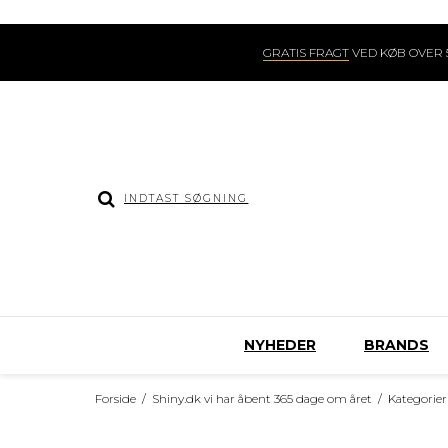
GRATIS FRAGT
VED KØB OVER 5
NYHEDER
BRANDS
Forside
/
Shiny.dk vi har åbent 365 dage om året
/
Kategorier