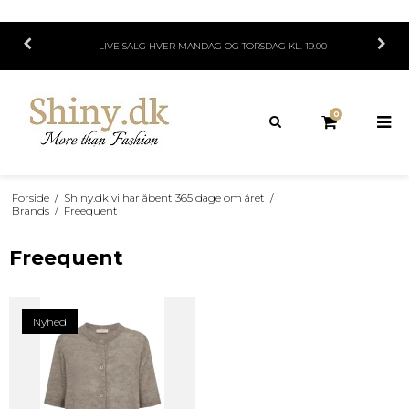
LIVE SALG HVER MANDAG OG TORSDAG KL. 19.00
0
Forside
/
Shiny.dk vi har åbent 365 dage om året
/
Brands
/
Freequent
Freequent
Nyhed