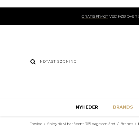
GRATIS FRAGT
VED KØB OVER 5
NYHEDER
BRANDS
Forside
/
Shiny.dk vi har åbent 365 dage om året
/
Brands
/