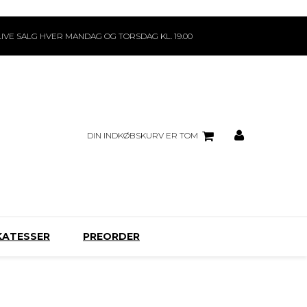
LIVE SALG HVER MANDAG OG TORSDAG KL. 19.00
DIN INDKØBSKURV ER TOM
KATESSER
PREORDER