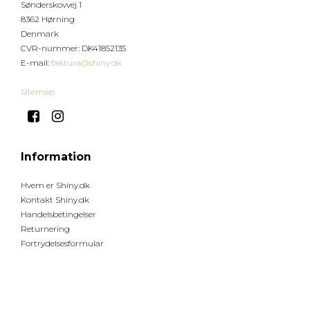
Sønderskovvej 1
8362 Hørning
Denmark
CVR-nummer
:
DK41852135
E-mail
:
faktura@shiny.dk
Sitemap
Information
Hvem er Shiny.dk
Kontakt Shiny.dk
Handelsbetingelser
Returnering
Fortrydelsesformular