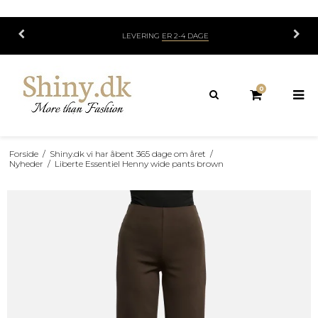
LIVE SALG HVER MANDAG OG TORSDAG KL.
0
Forside
/
Shiny.dk vi har åbent 365 dage om året
/
Nyheder
/
Liberte Essentiel Henny wide pants brown