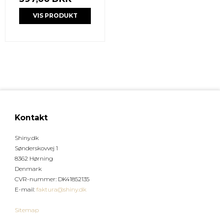
VIS PRODUKT
Kontakt
Shiny.dk
Sønderskovvej 1
8362 Hørning
Denmark
CVR-nummer
:
DK41852135
E-mail
:
faktura@shiny.dk
Sitemap