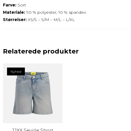
Farve:
Sort
Materiale:
90 % polyester, 10 % spandex
Størrelser:
XS/S – S/M – M/L – L/XL
Relaterede produkter
Nyhed
JJXX Seville Short