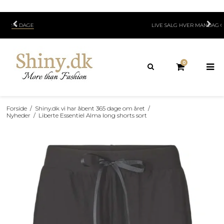
LIVE SALG HVER MANDAG OG TORSDAG KL. 19.00
0
Forside
/
Shiny.dk vi har åbent 365 dage om året
/
Nyheder
/
Liberte Essentiel Alma long shorts sort