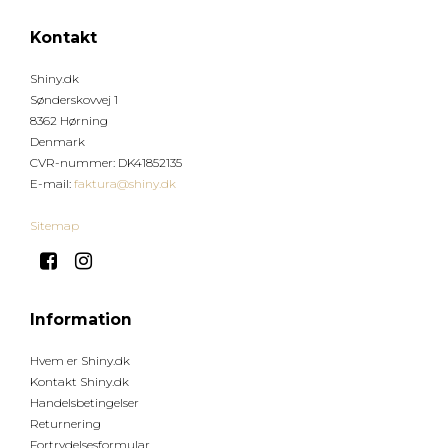
Kontakt
Shiny.dk
Sønderskovvej 1
8362 Hørning
Denmark
CVR-nummer
:
DK41852135
E-mail
:
faktura@shiny.dk
Sitemap
Information
Hvem er Shiny.dk
Kontakt Shiny.dk
Handelsbetingelser
Returnering
Fortrydelsesformular