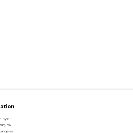
ation
hiny.dk
hiny.dk
ingelser