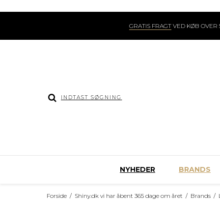
GRATIS FRAGT
VED KØB OVER 5
NYHEDER
BRANDS
Forside
/
Shiny.dk vi har åbent 365 dage om året
/
Brands
/