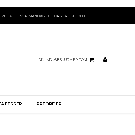
LIVE SALG HVER MANDAG OG TORSDAG KL. 19.00
DIN INDKØBSKURV ER TOM
KATESSER
PREORDER